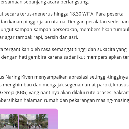
ersamaan sepanjang acara berlangsung.
jut secara terus‑menerus hingga 18.30 WITA. Para peserta
 dan kanan pinggir jalan utama. Dengan peralatan sederha
emungut sampah‑sampah berserakan, membersihkan tumpu
r agar tampak rapi, bersih dan asri.
ika tergantikan oleh rasa semangat tinggi dan sukacita yang
a dengan hati gembira karena sadar ikut mempersiapkan t
us Naring Kiven menyampaikan apresiasi setinggi‑tingginya
ligus menghimbau dan mengajak segenap umat paroki, khusu
ereja (KBG) yang nantinya akan dilalui rute prosesi Sakra
mbersihkan halaman rumah dan pekarangan masing‑masing