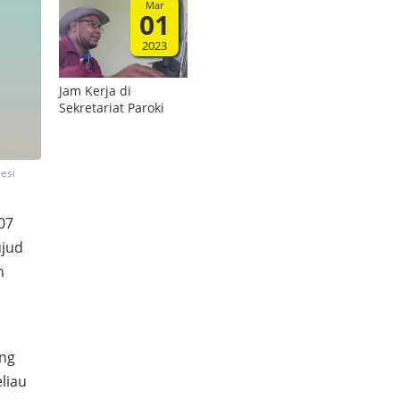
Mar
01
2023
Jam Kerja di
Sekretariat Paroki
esi
07
ujud
n
ung
liau