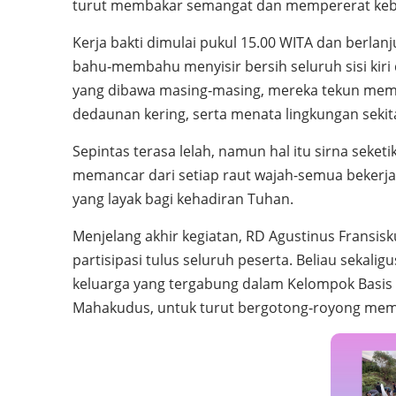
turut membakar semangat dan mempererat keb
Kerja bakti dimulai pukul 15.00 WITA dan berlan
bahu‑membahu menyisir bersih seluruh sisi kiri
yang dibawa masing‑masing, mereka tekun m
dedaunan kering, serta menata lingkungan sekita
Sepintas terasa lelah, namun hal itu sirna seket
memancar dari setiap raut wajah-semua bekerj
yang layak bagi kehadiran Tuhan.
Menjelang akhir kegiatan, RD Agustinus Fransisk
partisipasi tulus seluruh peserta. Beliau seka
keluarga yang tergabung dalam Kelompok Basis G
Mahakudus, untuk turut bergotong‑royong me