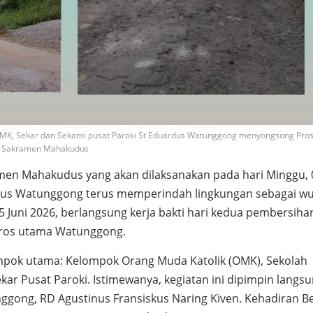
MK, Sekar dan Sekami pusat Paroki St Eduardus Watunggong menyongsong Pros
Sakramen Mahakudus
en Mahakudus yang akan dilaksanakan pada hari Minggu, 
dus Watunggong terus memperindah lingkungan sebagai w
Juni 2026, berlangsung kerja bakti hari kedua pembersiha
oros utama Watunggong.
elompok utama: Kelompok Orang Muda Katolik (OMK), Sekolah
ekar Pusat Paroki. Istimewanya, kegiatan ini dipimpin langs
ggong, RD Agustinus Fransiskus Naring Kiven. Kehadiran Be