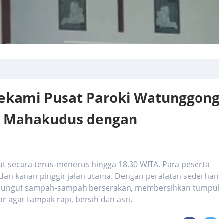
Sekami Pusat Paroki Watunggon
n Mahakudus dengan
jut secara terus‑menerus hingga 18.30 WITA. Para peserta
 dan kanan pinggir jalan utama. Dengan peralatan sederha
emungut sampah‑sampah berserakan, membersihkan tumpu
r agar tampak rapi, bersih dan asri.