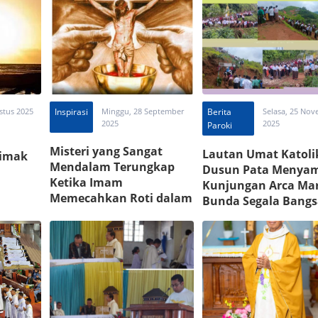
stus 2025
Inspirasi
Minggu, 28 September
Berita
Selasa, 25 No
2025
2025
Paroki
Misteri yang Sangat
Lautan Umat Katoli
Simak
Mendalam Terungkap
Dusun Pata Menya
Ketika Imam
Kunjungan Arca Mar
Memecahkan Roti dalam
Bunda Segala Bangs
Misa Kudus
Mukjizat Tuhan Terj
di Sana