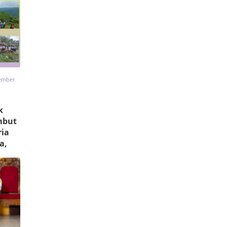
vember
k
mbut
ia
a,
adi