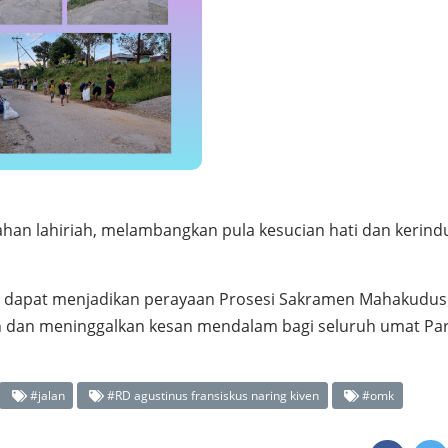
ahan lahiriah, melambangkan pula kesucian hati dan kerin
ini dapat menjadikan perayaan Prosesi Sakramen Mahakudus
kah dan meninggalkan kesan mendalam bagi seluruh umat Pa
#jalan
#RD agustinus fransiskus naring kiven
#omk