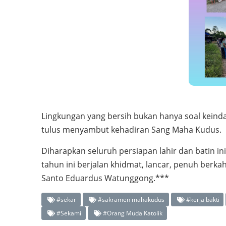
Lingkungan yang bersih bukan hanya soal keind
tulus menyambut kehadiran Sang Maha Kudus.
Diharapkan seluruh persiapan lahir dan batin 
tahun ini berjalan khidmat, lancar, penuh ber
Santo Eduardus Watunggong.***
#sekar
#sakramen mahakudus
#kerja bakti
#Sekami
#Orang Muda Katolik