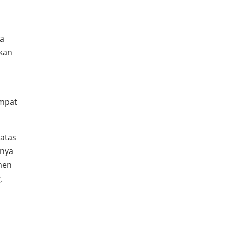
na
kan
empat
 atas
snya
men
.