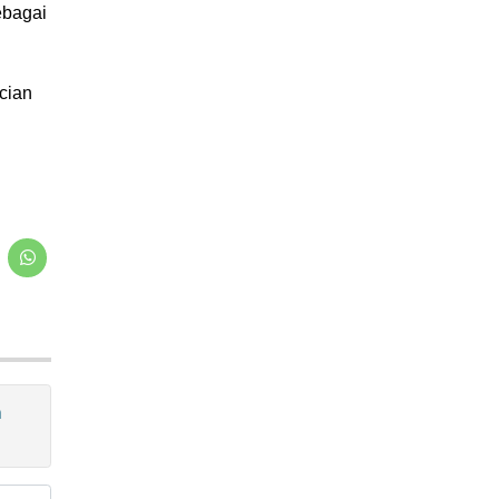
ebagai
cian
n