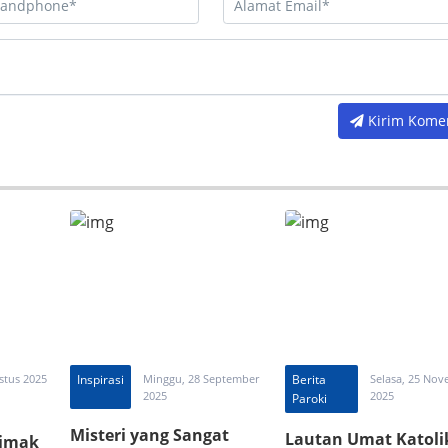
Kirim Kome
stus 2025
Inspirasi
Minggu, 28 September
Berita
Selasa, 25 No
2025
2025
Paroki
Misteri yang Sangat
Lautan Umat Katoli
Simak