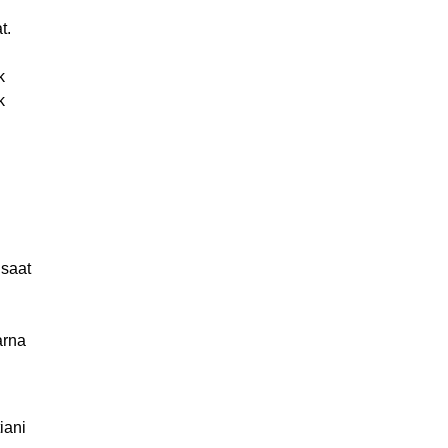
t.
k
k
 saat
arna
iani