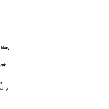
.
,
iturgi
arah
ri
 yang