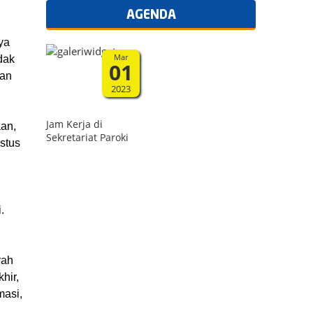
AGENDA
ya
Mar
dak
01
kan
2023
Jam Kerja di
an,
Sekretariat Paroki
stus
.
rah
hir,
masi,