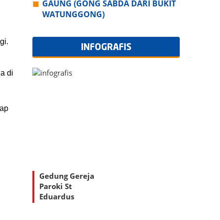
GAUNG (GONG SABDA DARI BUKIT
WATUNGGONG)
gi.
INFOGRAFIS
a di
hap
.
Gedung Gereja
Paroki St
Eduardus
Watunggong