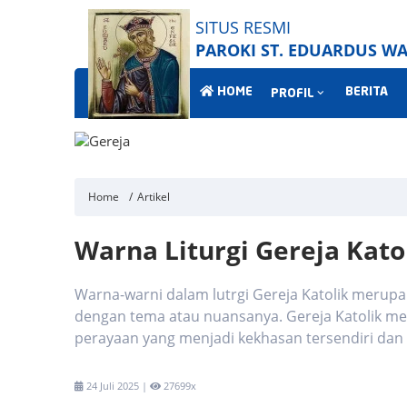
SITUS RESMI
PAROKI ST. EDUARDUS 
HOME
BERITA
PROFIL
Home
Artikel
Warna Liturgi Gereja Kat
Warna-warni dalam lutrgi Gereja Katolik merup
dengan tema atau nuansanya. Gereja Katolik m
perayaan yang menjadi kekhasan tersendiri dan 
24 Juli 2025 |
27699x