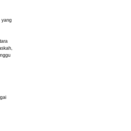
n yang
tara
askah,
inggu
agai