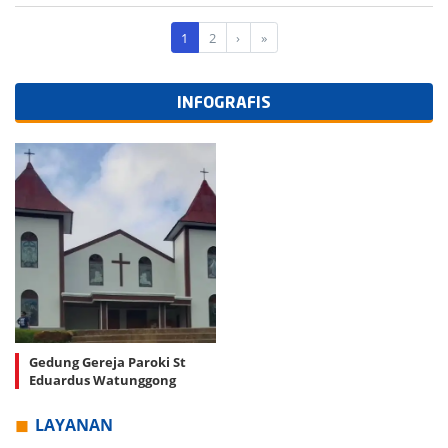
1
2
›
»
INFOGRAFIS
Gedung Gereja Paroki St
Eduardus Watunggong
LAYANAN