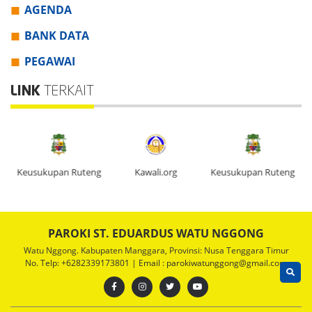
AGENDA
BANK DATA
PEGAWAI
LINK
TERKAIT
g
Kawali.org
Keusukupan Ruteng
Kawali.org
PAROKI ST. EDUARDUS WATU NGGONG
Watu Nggong. Kabupaten Manggara, Provinsi: Nusa Tenggara Timur
No. Telp: +6282339173801 | Email : parokiwatunggong@gmail.com