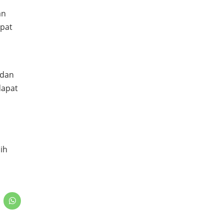
an
mpat
 dan
dapat
ih