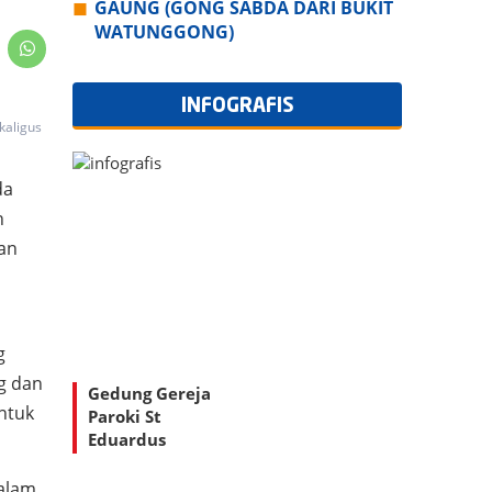
GAUNG (GONG SABDA DARI BUKIT
WATUNGGONG)
INFOGRAFIS
kaligus
da
h
dan
g
g dan
Gedung Gereja
ntuk
Paroki St
Eduardus
Watunggong
alam.