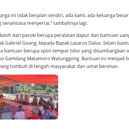
rga ini tidak berjalan sendiri, ada kami, ada keluarga besar
g senantiasa menyertai,” tambahnya lagi.
asih dari paroki berupa peralatan dapur dan bantuan uan
ak Gabriel Goang, kepada Bapak Lasarus Dalus. Selain bant
ima bantuan berupa spon tempat tidur yang disumbangkan o
 Toko Gemilang Matamoro Watunggong. Bantuan ini menjadi b
yang tumbuh di tengah masyarakat dan umat beriman.