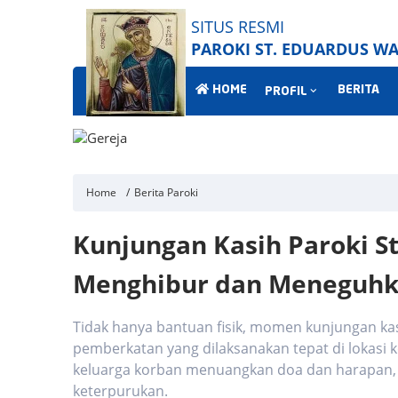
SITUS RESMI
PAROKI ST. EDUARDUS 
HOME
BERITA
PROFIL
Home
Berita Paroki
Kunjungan Kasih Paroki S
Menghibur dan Meneguhk
Tidak hanya bantuan fisik, momen kunjungan ka
pemberkatan yang dilaksanakan tepat di lokasi 
keluarga korban menuangkan doa dan harapan, 
keterpurukan.