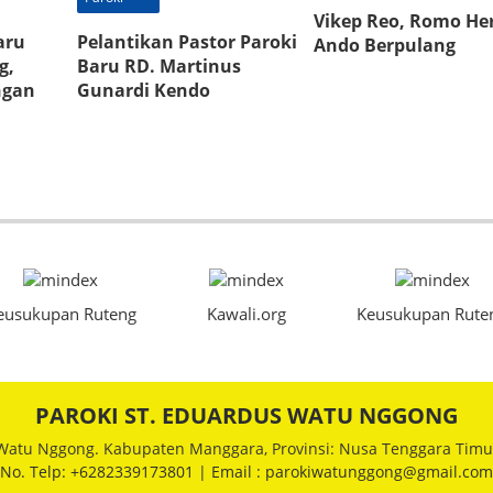
Vikep Reo, Romo H
aru
Pelantikan Pastor Paroki
Ando Berpulang
g,
Baru RD. Martinus
ngan
Gunardi Kendo
eusukupan Ruteng
Kawali.org
Keusukupan Rute
PAROKI ST. EDUARDUS WATU NGGONG
Watu Nggong. Kabupaten Manggara, Provinsi: Nusa Tenggara Timu
No. Telp: +6282339173801 | Email : parokiwatunggong@gmail.com