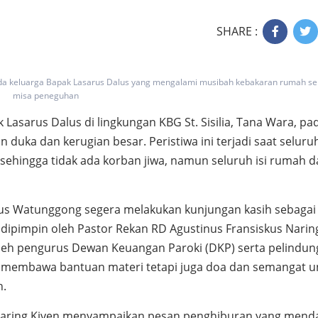
SHARE :
ada keluarga Bapak Lasarus Dalus yang mengalami musibah kebakaran rumah se
misa peneguhan
sarus Dalus di lingkungan KBG St. Sisilia, Tana Wara, pa
n duka dan kerugian besar. Peristiwa ini terjadi saat seluru
sehingga tidak ada korban jiwa, namun seluruh isi rumah 
dus Watunggong segera melakukan kunjungan kasih sebagai
dipimpin oleh Pastor Rekan RD Agustinus Fransiskus Narin
 oleh pengurus Dewan Keuangan Paroki (DKP) serta pelindun
a membawa bantuan materi tetapi juga doa dan semangat u
h.
Naring Kiven menyampaikan pesan penghiburan yang mend