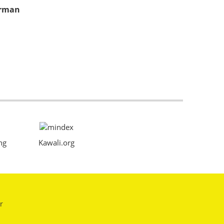
erman
ng
Kawali.org
r