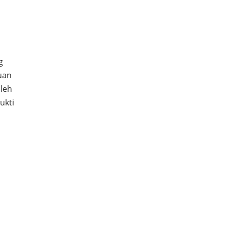
g
uan
leh
ukti