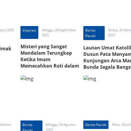
stus 2025
Inspirasi
Minggu, 28 September
Berita
Selasa, 25 No
2025
2025
Paroki
Misteri yang Sangat
Lautan Umat Katoli
Simak
Mendalam Terungkap
Dusun Pata Menya
Ketika Imam
Kunjungan Arca Mar
Memecahkan Roti dalam
Bunda Segala Bangs
Misa Kudus
Mukjizat Tuhan Terj
di Sana
Oktober
Berita
Minggu, 03 Agustus
Berita Paroki
Rabu, 30 Jul
2025
Paroki