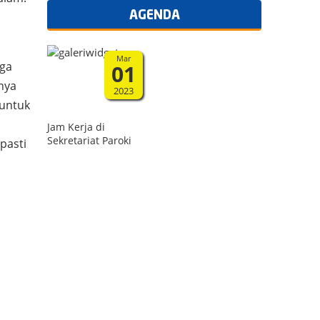
AGENDA
Mar
rga
01
nya
2023
 untuk
Jam Kerja di
Sekretariat Paroki
 pasti