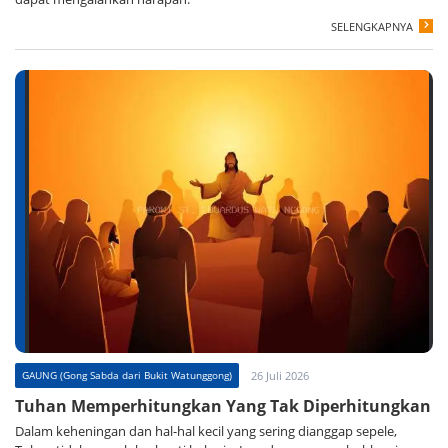
SELENGKAPNYA
GAUNG (Gong Sabda dari Bukit Watunggong)
26 Juli 2026
Tuhan Memperhitungkan Yang Tak Diperhitungkan
Dalam keheningan dan hal-hal kecil yang sering dianggap sepele,