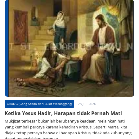
GAUNG (Gong Sabda dari Bukit Watunggong)
28 Juli 2026
Ketika Yesus Hadir, Harapan tidak Pernah Mati
Mukjizat terbesar bukanlah berubahnya keadaan, melainkan hati
yang kembali percaya karena kehadiran Kristus. Seperti Marta, kita
diajak tetap percaya bahwa di hadapan Kristus, tidak ada kubur yang
dapat mengalahkan harapan.