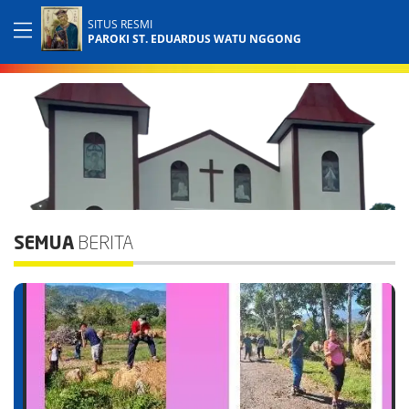
SITUS RESMI
PAROKI ST. EDUARDUS WATU NGGONG
SEMUA
BERITA