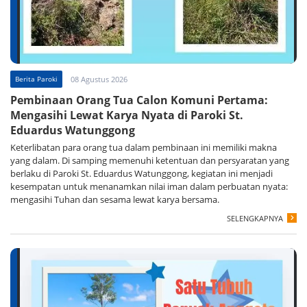
Berita Paroki
08 Agustus 2026
Pembinaan Orang Tua Calon Komuni Pertama:
Mengasihi Lewat Karya Nyata di Paroki St.
Eduardus Watunggong
Keterlibatan para orang tua dalam pembinaan ini memiliki makna
yang dalam. Di samping memenuhi ketentuan dan persyaratan yang
berlaku di Paroki St. Eduardus Watunggong, kegiatan ini menjadi
kesempatan untuk menanamkan nilai iman dalam perbuatan nyata:
mengasihi Tuhan dan sesama lewat karya bersama.
SELENGKAPNYA